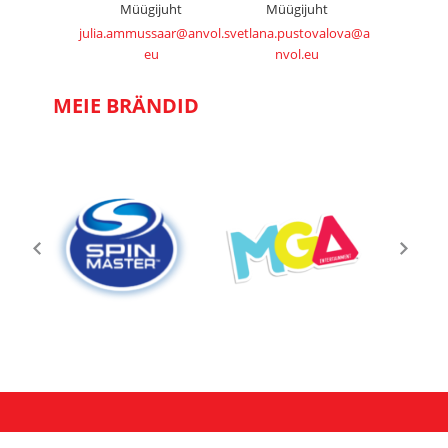
Müügijuht
Müügijuht
julia.ammussaar@anvol.
svetlana.pustovalova@a
eu
nvol.eu
MEIE BRÄNDID