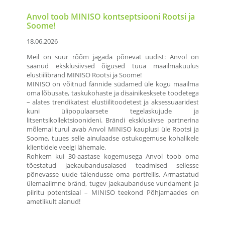
Anvol toob MINISO kontseptsiooni Rootsi ja
Build
Soome!
Helsin
18.06.2026
12.06.20
ttevõte,
Meil on suur rõõm jagada põnevat uudist: Anvol on
Build-A
saanud eksklusiivsed õigused tuua maailmakuulus
tihedama
usinalt
elustiilibränd MINISO Rootsi ja Soome!
saab ko
uta
MINISO on võitnud fännide südamed üle kogu maailma
pehme s
oma lõbusate, taskukohaste ja disainikesksete toodetega
Otsite p
– alates trendikatest elustiilitoodetest ja aksessuaaridest
reisim
kuni ülipopulaarsete tegelaskujude ja
loomisk
litsentsikollektsioonideni. Brändi eksklusiivse partnerina
Koos te
mõlemal turul avab Anvol MINISO kauplusi üle Rootsi ja
Stockma
Soome, tuues selle ainulaadse ostukogemuse kohalikele
Build-A-B
klientidele veelgi lähemale.
kes on H
Rohkem kui 30-aastase kogemusega Anvol toob oma
tõestatud jaekaubandusalased teadmised sellesse
põnevasse uude täiendusse oma portfellis. Armastatud
ülemaailmne bränd, tugev jaekaubanduse vundament ja
piiritu potentsiaal – MINISO teekond Põhjamaades on
ametlikult alanud!