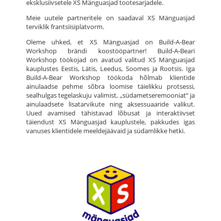
eksklusiivsetele XS Mänguasjad tootesarjadele.
Meie uutele partneritele on saadaval XS Mänguasjad
terviklik frantsiisiplatvorm.
Oleme uhked, et XS Mänguasjad on Build-A-Bear
Workshop brändi koostööpartner! Build-A-Beari
Workshop töökojad on avatud valitud XS Mänguasjad
kauplustes Eestis, Lätis, Leedus, Soomes ja Rootsis. Iga
Build-A-Bear Workshop töökoda hõlmab klientide
ainulaadse pehme sõbra loomise täielikku protsessi,
sealhulgas tegelaskuju valimist, „südametseremooniat“ ja
ainulaadsete lisatarvikute ning aksessuaaride valikut.
Uued avamised tähistavad lõbusat ja interaktiivset
täiendust XS Mänguasjad kauplustele, pakkudes igas
vanuses klientidele meeldejäävaid ja südamlikke hetki.