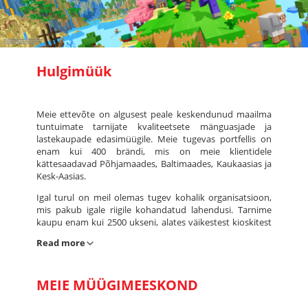
Stanislav Nemko
Tegevjuht ja juhatuse liige
Hulgimüük
Meie ettevõte on algusest peale keskendunud maailma
tuntuimate tarnijate kvaliteetsete mänguasjade ja
lastekaupade edasimüügile. Meie tugevas portfellis on
enam kui 400 brändi, mis on meie klientidele
kättesaadavad Põhjamaades, Baltimaades, Kaukaasias ja
Kesk-Aasias.
Igal turul on meil olemas tugev kohalik organisatsioon,
mis pakub igale riigile kohandatud lahendusi. Tarnime
kaupu enam kui 2500 ukseni, alates väikestest kioskitest
kuni suurimate hüpermarketite kettideni. Distribuutorina
Read more
anname endast parima, et edendada ja tugevdada
kaubamärke, mida esindame. Keskendume pikaajaliste
suhete loomisele oma tarnijatega, enamik meie
MEIE MÜÜGIMEESKOND
põhibrände on meiega olnud juba aastakümneid!