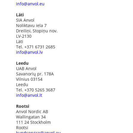
info@anvol.eu
Läti
SIA Anvol
Noliktavu iela 7
Dreiliņi, Stopiņu nov.
LV-2130
Läti
Tel. +371 6731 2685
info@anvol.lv
Leedu
UAB Anvol
Savanorių pr. 178A
Vilnius 03154
Leedu
Tel. +370 5265 3687
info@anvol.lt
Rootsi
Anvol Nordic AB
Wallingatan 34
111 24 Stockholm
Rootsi
kundservice@anvol.eu