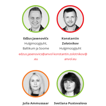
Edžus Jasenovičs
Konstantin
Hulgimüügijuht,
Zolotnikov
Baltikum ja Soome
Hulgimüügijuht
edzus.jasenovics@anvol
konstantin.zolotnikov@
.eu
anvol.eu
Julia Ammussaar
Svetlana Pustovalova