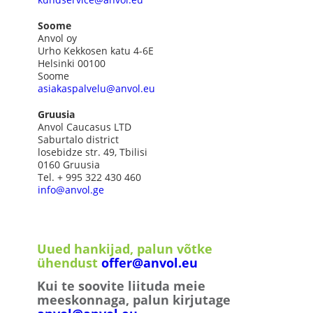
Soome
Anvol oy
Urho Kekkosen katu 4-6E
Helsinki 00100
Soome
asiakaspalvelu@anvol.eu
Gruusia
Anvol Caucasus LTD
Saburtalo district
losebidze str. 49, Tbilisi
0160 Gruusia
Tel. + 995 322 430 460
info@anvol.ge
Uued hankijad, palun võtke
ühendust
offer@anvol.eu
Kui te soovite liituda meie
meeskonnaga, palun kirjutage