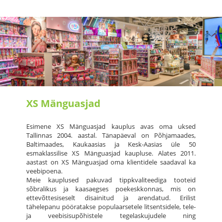
XS Mänguasjad
Esimene XS Mänguasjad kauplus avas oma uksed
Tallinnas 2004. aastal. Tänapäeval on Põhjamaades,
Baltimaades, Kaukaasias ja Kesk-Aasias üle 50
esmaklassilise XS Mänguasjad kaupluse. Alates 2011.
aastast on XS Mänguasjad oma klientidele saadaval ka
veebipoena.
Meie kauplused pakuvad tippkvaliteediga tooteid
sõbralikus ja kaasaegses poekeskkonnas, mis on
ettevõttesiseselt disainitud ja arendatud. Erilist
tähelepanu pööratakse populaarsetele litsentsidele, tele-
ja veebisisupõhistele tegelaskujudele ning