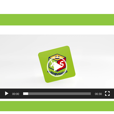
Videoesitaja
00:00
00:30