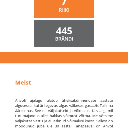
7
RIIKI
445
BRÄNDI
Meist
Anvoli ajalugu ulatub üheksakümnendate aastate
algusesse, kui äritegevus algas väikeses garaažis Tallinna
äärelinnas. See oli väljakutseid ja võimalusi täis aeg, mil
turumajandus alles hakkas võimust võtma. Me võtsime
väljakutse vastu ja ei lasknud võimalusi käest. Sellest on
möödunud juba üle 30 aasta! Tänapäeval on Anvol