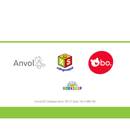
Anvol OÜ, Kaldase tee 4, 74117, Eesti, Tel: 6 388 100