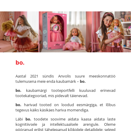
bo.
Aastal 2021 sündis Anvolis suure meeskonnatöö
tulemusena meie enda kaubamärk –
bo.
bo.
kaubamärgi tooteportfelli kuuluvad erinevad
tootekategooriad, mis pidevalt täienevad.
bo.
harivad tooted on loodud eesmärgiga, et lõbus
tegevus käiks käsikäes hariva momendiga.
Läbi
bo.
toodete soovime aidata kaasa aidata laste
kognitiivsele ja intellektuaalsele arengule. Oleme
pööranud erilist tähelepanud kõikidele detailidele: selged