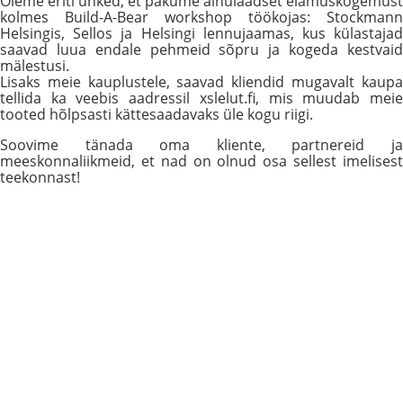
Oleme eriti uhked, et pakume ainulaadset elamuskogemust
kolmes Build-A-Bear workshop töökojas: Stockmann
Helsingis, Sellos ja Helsingi lennujaamas, kus külastajad
saavad luua endale pehmeid sõpru ja kogeda kestvaid
mälestusi.
Lisaks meie kauplustele, saavad kliendid mugavalt kaupa
tellida ka veebis aadressil xslelut.fi, mis muudab meie
tooted hõlpsasti kättesaadavaks üle kogu riigi.
Soovime tänada oma kliente, partnereid ja
meeskonnaliikmeid, et nad on olnud osa sellest imelisest
teekonnast!