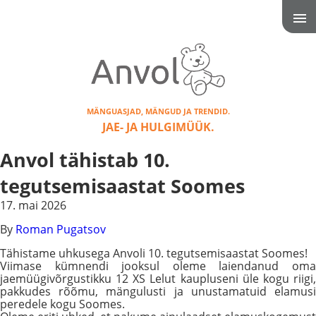
MÄNGUASJAD, MÄNGUD JA TRENDID.
JAE- JA HULGIMÜÜK.
Anvol tähistab 10.
tegutsemisaastat Soomes
17. mai 2026
By
Roman Pugatsov
Tähistame uhkusega Anvoli 10. tegutsemisaastat Soomes!
Viimase kümnendi jooksul oleme laiendanud oma
jaemüügivõrgustikku 12 XS Lelut kaupluseni üle kogu riigi,
pakkudes rõõmu, mängulusti ja unustamatuid elamusi
peredele kogu Soomes.