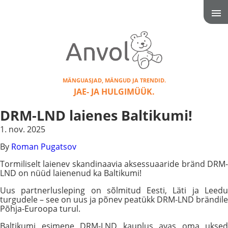
MÄNGUASJAD, MÄNGUD JA TRENDID.
JAE- JA HULGIMÜÜK.
DRM-LND laienes Baltikumi!
1. nov. 2025
By
Roman Pugatsov
Tormiliselt laienev skandinaavia aksessuaaride bränd DRM-
LND on nüüd laienenud ka Baltikumi!
Uus partnerlusleping on sõlmitud Eesti, Läti ja Leedu
turgudele – see on uus ja põnev peatükk DRM-LND brändile
Põhja-Euroopa turul.
Baltikumi esimene DRM-LND kauplus avas oma uksed