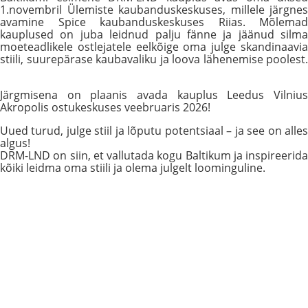
1.novembril Ülemiste kaubanduskeskuses, millele järgnes
avamine Spice kaubanduskeskuses Riias. Mõlemad
kauplused on juba leidnud palju fänne ja jäänud silma
moeteadlikele ostlejatele eelkõige oma julge skandinaavia
stiili, suurepärase kaubavaliku ja loova lähenemise poolest.
Järgmisena on plaanis avada kauplus Leedus Vilnius
Akropolis ostukeskuses veebruaris 2026!
Uued turud, julge stiil ja lõputu potentsiaal – ja see on alles
algus!
DRM-LND on siin, et vallutada kogu Baltikum ja inspireerida
kõiki leidma oma stiili ja olema julgelt loominguline.