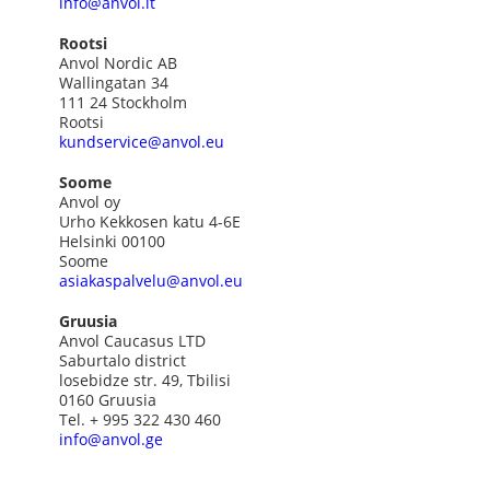
info@anvol.lt
Rootsi
Anvol Nordic AB
Wallingatan 34
111 24 Stockholm
Rootsi
kundservice@anvol.eu
Soome
Anvol oy
Urho Kekkosen katu 4-6E
Helsinki 00100
Soome
asiakaspalvelu@anvol.eu
Gruusia
Anvol Caucasus LTD
Saburtalo district
losebidze str. 49, Tbilisi
0160 Gruusia
Tel. + 995 322 430 460
info@anvol.ge