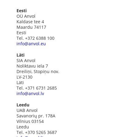
Eesti
OÜ Anvol
Kaldase tee 4
Maardu 74117
Eesti
Tel. +372 6388 100
info@anvol.eu
Läti
SIA Anvol
Noliktavu iela 7
Dreiliņi, Stopiņu nov.
LV-2130
Läti
Tel. +371 6731 2685
info@anvol.lv
Leedu
UAB Anvol
Savanorių pr. 178A
Vilnius 03154
Leedu
Tel. +370 5265 3687