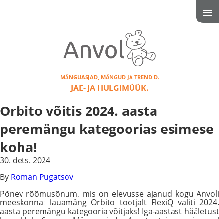
MÄNGUASJAD, MÄNGUD JA TRENDID.
JAE- JA HULGIMÜÜK.
Orbito võitis 2024. aasta
peremängu kategoorias esimese
koha!
30. dets. 2024
By
Roman Pugatsov
Põnev rõõmusõnum, mis on elevusse ajanud kogu Anvoli
meeskonna: lauamäng Orbito tootjalt FlexiQ valiti 2024.
aasta peremängu kategooria võitjaks! Iga-aastast hääletust