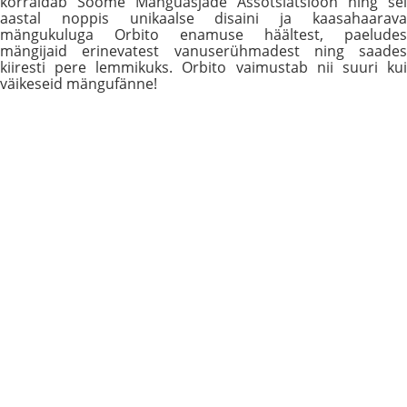
korraldab Soome Mänguasjade Assotsiatsioon ning sel
aastal noppis unikaalse disaini ja kaasahaarava
mängukuluga Orbito enamuse häältest, paeludes
mängijaid erinevatest vanuserühmadest ning saades
kiiresti pere lemmikuks. Orbito vaimustab nii suuri kui
väikeseid mängufänne!