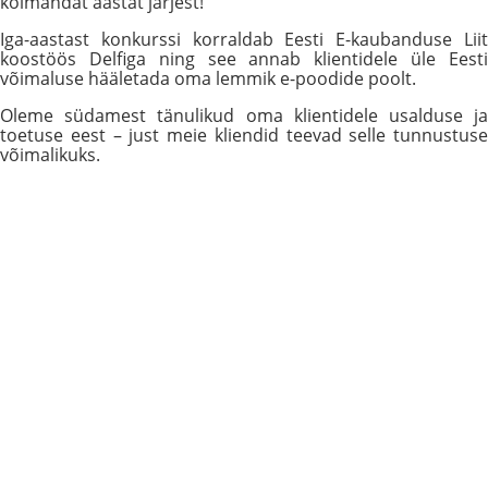
kolmandat aastat järjest!
Iga-aastast konkurssi korraldab Eesti E-kaubanduse Liit
koostöös Delfiga ning see annab klientidele üle Eesti
võimaluse hääletada oma lemmik e-poodide poolt.
Oleme südamest tänulikud oma klientidele usalduse ja
toetuse eest – just meie kliendid teevad selle tunnustuse
võimalikuks.